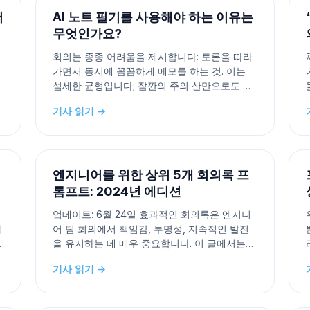
반으로 회의를 조정할
어
AI 노트 필기를 사용해야 하는 이유는
무엇인가요?
회의는 종종 어려움을 제시합니다: 토론을 따라
가면서 동시에 꼼꼼하게 메모를 하는 것. 이는
섬세한 균형입니다; 잠깐의 주의 산만으로도 중
요한 정보를 놓칠 수 있습니다. 그 후에는 지저
기사 읽기 →
하
분한 메모를 해석하고, 액션 아이템을 정리하고,
,
팀에 요약본을 배포하는 일이 남아있습니다. AI
메모 도구가 등장합니다. 이 디지털 보조자들은
조용히 회의를 관찰하며 핵심 요점
엔지니어를 위한 상위 5개 회의록 프
롬프트: 2024년 에디션
업데이트: 6월 24일 효과적인 회의록은 엔지니
이
어 팀 회의에서 책임감, 투명성, 지속적인 발전
을 유지하는 데 매우 중요합니다. 이 글에서는
엔지니어 회의록을 위한 최고의 5가지 프롬프트
기사 읽기 →
를 제공할 것입니다. 이 프롬프트들은 의사소통
후
과 생산성을 모두 향상시킬 것입니다. 이러한 프
롬프트와 함께 사용할 수 있는 최고의 도구 중