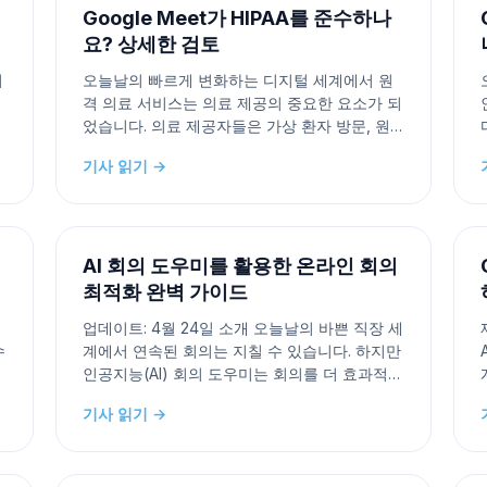
Google Meet가 HIPAA를 준수하나
요? 상세한 검토
시
오늘날의 빠르게 변화하는 디지털 세계에서 원
되
격 의료 서비스는 의료 제공의 중요한 요소가 되
었습니다. 의료 제공자들은 가상 환자 방문, 원
격 상담 및 보호대상 건강정보(PHI) 공유를 위해
기사 읽기 →
그
안전하고 규정을 준수하는 플랫폼을 지속적으
로 찾고 있습니다. 이러한 플랫폼 중 하나로 인
을
기를 얻고 있는 것이 Google Meet입니다. 그러
나 질문이 제기됩니다: Goo
AI 회의 도우미를 활용한 온라인 회의
최적화 완벽 가이드
업데이트: 4월 24일 소개 오늘날의 바쁜 직장 세
수
계에서 연속된 회의는 지칠 수 있습니다. 하지만
인공지능(AI) 회의 도우미는 회의를 더 효과적으
인
로 관리하여 생산성을 향상시킬 수 있습니다. AI
기사 읽기 →
회의 도우미란 무엇인가요? AI 회의 도우미는 인
사
공지능을 활용하여 다양한 회의 작업을 지원합
것
니다: 일정 관리: AI는 귀하의 가용 시간대를 기