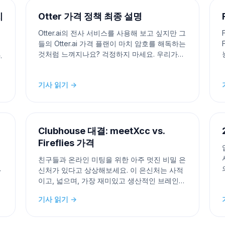
하나는 meetXcc입니다. 이는 메
치
Otter 가격 정책 최종 설명
Otter.ai의 전사 서비스를 사용해 보고 싶지만 그
들의 Otter.ai 가격 플랜이 마치 암호를 해독하는
것처럼 느껴지나요? 걱정하지 마세요. 우리가
.
도와드리겠습니다! Otter AI의 가격을 함께 살펴
하
보며, 각 플랜을 해독하여 어려움 없이 귀하의
기사 읽기 →
필요에 가장 적합한 플랜을 선택할 수 있도록 도
와드리겠습니다. 무료 옵션이 있나요? 네! Otter
게
AI는
Clubhouse 대결: meetXcc vs.
Fireflies 가격
친구들과 온라인 미팅을 위한 아주 멋진 비밀 은
하
신처가 있다고 상상해보세요. 이 은신처는 사적
수
이고, 넓으며, 가장 재미있고 생산적인 브레인스
토밍 세션을 위해 필요한 모든 도구가 갖춰져 있
기사 읽기 →
한
어야 합니다! 이 글에서는 두 가지 다른 은신처
n
옵션을 살펴볼 것입니다: meetXcc와
Fireflies.ai입니다. 마치 탐정처럼, 우리는 각 은