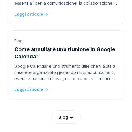
essenziali per la comunicazione, la collaborazione e
il lavoro a distanza. Google Meet è una di queste
Leggi articolo →
piatt
Blog
Come annullare una riunione in Google
Calendar
Google Calendar è uno strumento utile che ti aiuta a
rimanere organizzato gestendo i tuoi appuntamenti,
eventi e riunioni. Tuttavia, ci sono momenti in cui è
necessario annullare una riunione per vari
Leggi articolo →
Blog →