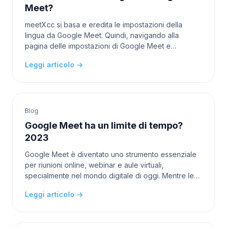
Meet?
meetXcc si basa e eredita le impostazioni della
lingua da Google Meet. Quindi, navigando alla
pagina delle impostazioni di Google Meet e
cambiando la lingua lì si aggiornerà anche la lingua
Leggi articolo →
utilizzata
Blog
Google Meet ha un limite di tempo?
2023
Google Meet è diventato uno strumento essenziale
per riunioni online, webinar e aule virtuali,
specialmente nel mondo digitale di oggi. Mentre le
persone si affidano a questa piattaforma per varie
Leggi articolo →
esi