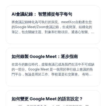
AI會議紀錄： 智慧捕捉每字每句
將會議記錄轉化為可執行的洞見。meetXcc自動產生您
的Google Meet/Zoom會議記錄，生成簡潔、結構化的
筆記，包含關鍵主題、對象和行動項目。通過心智圖、及
清晰的會議摘要，提高團隊生產力25%。 立即下載 觀看
介紹影片 智能會議助手 meetXcc 讓您的會議更高效 自
動轉錄、智能總結、視覺化呈現，全方位提升您的會議體
驗 自動轉錄 即時將語音轉換為文字，支援多發言人識
如何錄製 Google Meet：逐步指南
別，並提供即時總結。
在當今的數位時代，虛擬會議已成為我們生活中不可或缺
的一部分。Google Meet 是一個用於舉行線上會議的熱
門平台，無論是用於工作、學校還是社交聚會。 有時，
捕捉這些時刻以供日後參考或與他人分享是很重要的。幸
運的是，Google Meet 允許您錄製會議。在這份全面的
指南中，我們將帶您逐步了解如何錄製 Google Meet 會
議。 為什麼要錄製 Google Meet？ 錄製 Google M
如何變更 Google Meet 的語言設定？