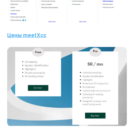
Цены meetXcc