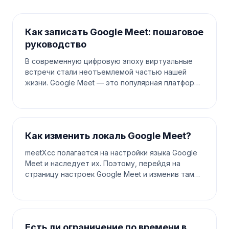
Как записать Google Meet: пошаговое
руководство
В современную цифровую эпоху виртуальные
встречи стали неотъемлемой частью нашей
жизни. Google Meet — это популярная платформа
для проведения онлайн-встреч, будь то для
работы, учебы или социальных со
Как изменить локаль Google Meet?
meetXcc полагается на настройки языка Google
Meet и наследует их. Поэтому, перейдя на
страницу настроек Google Meet и изменив там
локаль, вы также обновите язык, используемый в
meetXcc. Шаг 1. Найдите
Есть ли ограничение по времени в