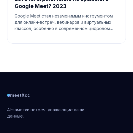
Google Meet? 2023
Google Meet стал незаменимым инструментом
для онлайн-встреч, вебинаров и виртуальных
классов, особенно в современном цифровом
мире. Поскольку люди полагаются на эту
платформу для различных коммуникаци
meetXcc
AI-заметки встреч, уважающие ваши
данные.