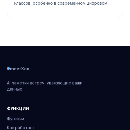
классов, особенно в современном цифровом
мире. Поскольку люди полагаются на эту
платформу для различных коммуникаци
meetXcc
AI-заметки встреч, уважающие ваши
данные.
ФУНКЦИИ
Функции
Как работает