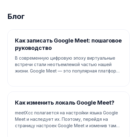
Блог
Как записать Google Meet: пошаговое
руководство
В современную цифровую эпоху виртуальные
встречи стали неотъемлемой частью нашей
жизни. Google Meet — это популярная платформа
для проведения онлайн-встреч, будь то для
работы, учебы или социальных со
Как изменить локаль Google Meet?
meetXcc полагается на настройки языка Google
Meet и наследует их. Поэтому, перейдя на
страницу настроек Google Meet и изменив там
локаль, вы также обновите язык, используемый в