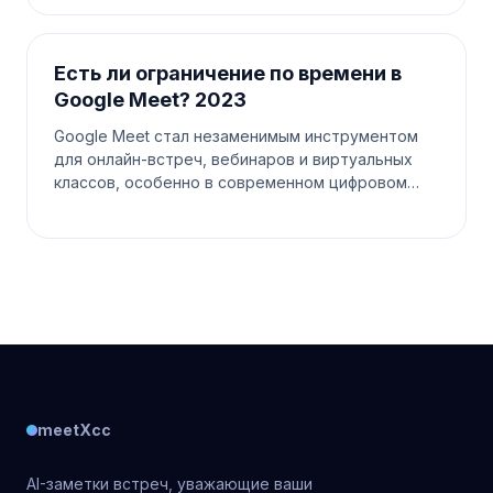
meetXcc. Шаг 1. Найдите
Есть ли ограничение по времени в
Google Meet? 2023
Google Meet стал незаменимым инструментом
для онлайн-встреч, вебинаров и виртуальных
классов, особенно в современном цифровом
мире. Поскольку люди полагаются на эту
платформу для различных коммуникаци
meetXcc
AI-заметки встреч, уважающие ваши