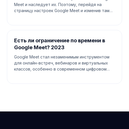
Meet и наследует их. Поэтому, перейдя на
страницу настроек Google Meet и изменив там
локаль, вы также обновите язык, используемый в
meetXcc. Шаг 1. Найдите
Есть ли ограничение по времени в
Google Meet? 2023
Google Meet стал незаменимым инструментом
для онлайн-встреч, вебинаров и виртуальных
классов, особенно в современном цифровом
мире. Поскольку люди полагаются на эту
платформу для различных коммуникаци