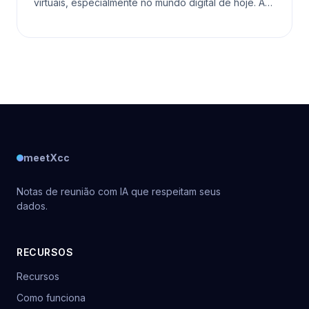
virtuais, especialmente no mundo digital de hoje. À
medida que as pessoas confiam nesta plataforma
para
meetXcc
Notas de reunião com IA que respeitam seus
dados.
RECURSOS
Recursos
Como funciona