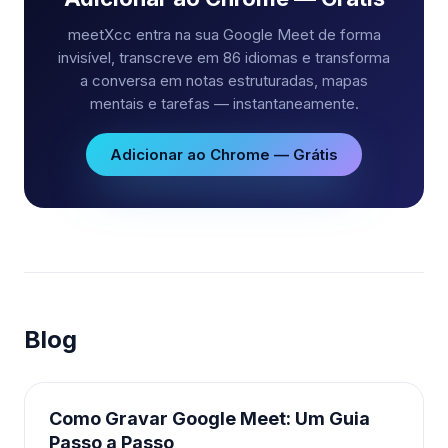
meetXcc entra na sua Google Meet de forma
invisível, transcreve em 86 idiomas e transforma
a conversa em notas estruturadas, mapas
mentais e tarefas — instantaneamente.
Adicionar ao Chrome — Grátis
Blog
Como Gravar Google Meet: Um Guia
Passo a Passo