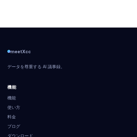
の主要な機能の一つは画面共有機能であり、プレゼンテ
ーション、デモンストレーション、共同作業において非
常に便利です。この記事では、Google
meetXcc
データを尊重する AI 議事録。
機能
機能
使い方
料金
ブログ
ダウンロード