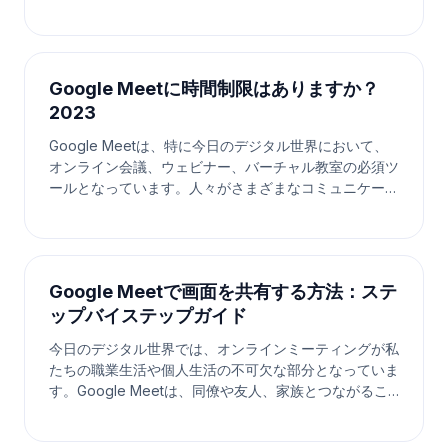
される言語も更新されます。 ステップ1. Google Meet
の設定を見つける ステップ2. 字幕の言語を変更して保
存する 混乱を招いてすみません。meetXccには独自の
設定がないため、Google Meetのロケールと
Google Meetに時間制限はありますか？
2023
Google Meetは、特に今日のデジタル世界において、
オンライン会議、ウェビナー、バーチャル教室の必須ツ
ールとなっています。人々がさまざまなコミュニケーシ
ョンニーズにこのプラットフォームを利用する中で、一
つの共通の質問が浮かび上がります：Google Meetに
は時間制限がありますか？ この記事では、この質問を
包括的に探り、Google Meetの時間制限とそれがオン
Google Meetで画面を共有する方法：ステ
ライン会議にどのように影響
ップバイステップガイド
今日のデジタル世界では、オンラインミーティングが私
たちの職業生活や個人生活の不可欠な部分となっていま
す。Google Meetは、同僚や友人、家族とつながるこ
とができる人気のプラットフォームであり、コラボレー
ションやコミュニケーションを容易にしています。 そ