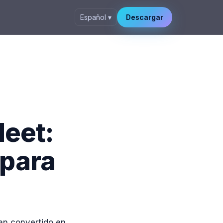
Español ▾
Descargar
eet:
 para
han convertido en