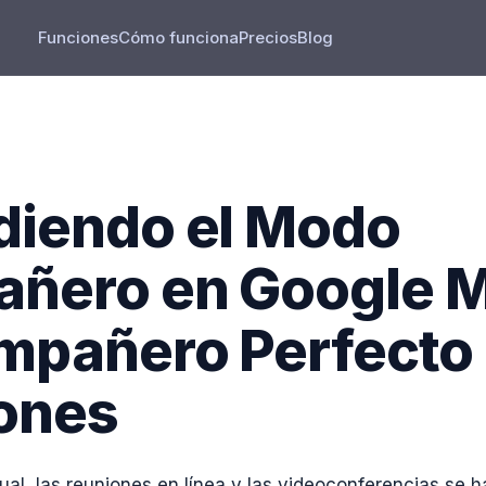
Funciones
Cómo funciona
Precios
Blog
diendo el Modo
ñero en Google M
mpañero Perfecto
ones
ctual, las reuniones en línea y las videoconferencias se 