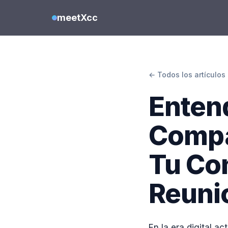
meetXcc
← Todos los artículos
Enten
Compa
Tu Co
Reuni
En la era digital a